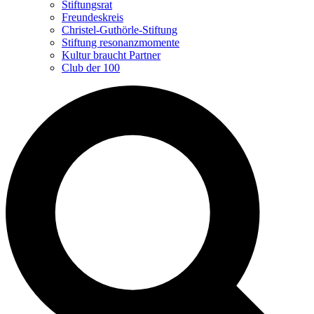
Stiftungsrat
Freundeskreis
Christel-Guthörle-Stiftung
Stiftung resonanzmomente
Kultur braucht Partner
Club der 100