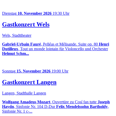
Dienstag
10. November 2026
19:30 Uhr
Gastkonzert Wels
Wels, Stadttheater
Gabriel-Urbain Fauré
, Pelléas et Mélisande. Suite op. 80
Henri
Dutilleux
, Tout un monde lointain für Violoncello und Orchester
Helmut Schm...
Sonntag
15. November 2026
19:00 Uhr
Gastkonzert Langen
Langen, Stadthalle Langen
Wolfgang Amadeus Mozart
, Ouvertüre zu Cosí fan tutte
Joseph
Haydn
, Sinfonie Nr. 104 D-Dur
Felix Mendelssohn Bartholdy
,
Sinfonie Nr. 1 c-...