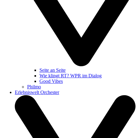
Seite an Seite
Wie klingt RT? WPR im Dialog
Good Vibes
Philmo
Erlebniswelt Orchester