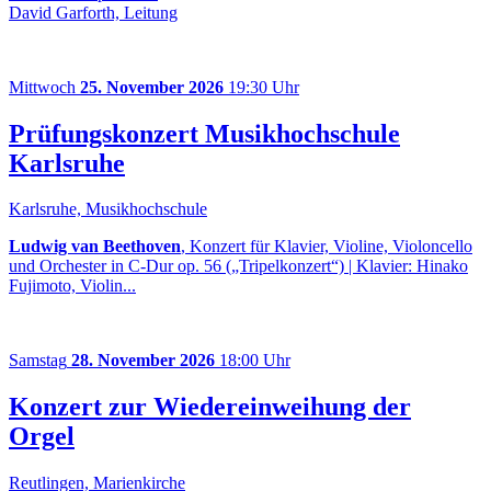
David Garforth, Leitung
Mittwoch
25. November 2026
19:30 Uhr
Prüfungskonzert Musikhochschule
Karlsruhe
Karlsruhe, Musikhochschule
Ludwig van Beethoven
, Konzert für Klavier, Violine, Violoncello
und Orchester in C-Dur op. 56 („Tripelkonzert“) | Klavier: Hinako
Fujimoto, Violin...
Samstag
28. November 2026
18:00 Uhr
Konzert zur Wiedereinweihung der
Orgel
Reutlingen, Marienkirche